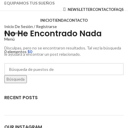
EQUIPAMOS TUS SUEÑOS
NEWSLETTER
CONTACTO
FAQS
INICIO
TIENDA
CONTACTO
Inicio De Sesión / Registrarse
No He Encontrado Nada
Búsqueda
Menú
Disculpas, pero no se encontraron resultados. Tal vez la búsqueda
0
elementos
$
0
le ayudará a encontrar un post relacionado.
Búsqueda
RECENT POSTS
OUR INSTAGRAM