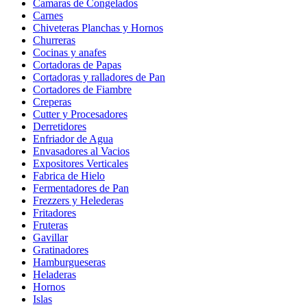
Camaras de Congelados
Carnes
Chiveteras Planchas y Hornos
Churreras
Cocinas y anafes
Cortadoras de Papas
Cortadoras y ralladores de Pan
Cortadores de Fiambre
Creperas
Cutter y Procesadores
Derretidores
Enfriador de Agua
Envasadores al Vacios
Expositores Verticales
Fabrica de Hielo
Fermentadores de Pan
Frezzers y Helederas
Fritadores
Fruteras
Gavillar
Gratinadores
Hamburgueseras
Heladeras
Hornos
Islas