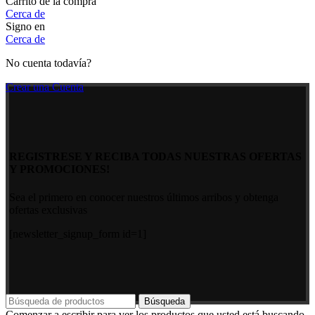
Carrito de la compra
Cerca de
Signo en
Cerca de
No cuenta todavía?
Crear una Cuenta
REGISTRESE Y RECIBA TODAS NUESTRAS OFERTAS
Y PROMOCIONES!
Sea el primero en conocer nuestros últimos arribos y obtenga
ofertas exclusivas
[newsletter_signup_form id=1]
Búsqueda
Comenzar a escribir para ver los productos que usted está buscando.