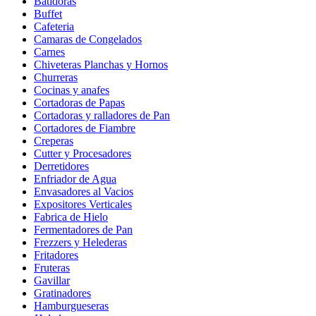
Batidoras
Buffet
Cafeteria
Camaras de Congelados
Carnes
Chiveteras Planchas y Hornos
Churreras
Cocinas y anafes
Cortadoras de Papas
Cortadoras y ralladores de Pan
Cortadores de Fiambre
Creperas
Cutter y Procesadores
Derretidores
Enfriador de Agua
Envasadores al Vacios
Expositores Verticales
Fabrica de Hielo
Fermentadores de Pan
Frezzers y Helederas
Fritadores
Fruteras
Gavillar
Gratinadores
Hamburgueseras