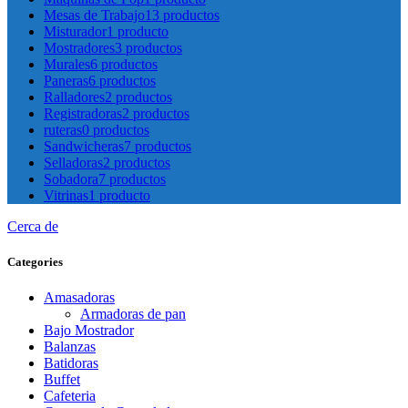
Mesas de Trabajo
13 productos
Misturador
1 producto
Mostradores
3 productos
Murales
6 productos
Paneras
6 productos
Ralladores
2 productos
Registradoras
2 productos
ruteras
0 productos
Sandwicheras
7 productos
Selladoras
2 productos
Sobadora
7 productos
Vitrinas
1 producto
Cerca de
Categories
Amasadoras
Armadoras de pan
Bajo Mostrador
Balanzas
Batidoras
Buffet
Cafeteria