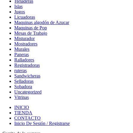
Heladeras
Islas
Jugos
Licuadoras
Maquinas algodón de Azucar
Maquinas de Pop
Mesas de Trabajo
Misturador
Mostradores
Murales
Paneras
Ralladores
Registradoras
ruteras
Sandwicheras
Selladoras
Sobadora
Uncategorized
Vitrinas
INICIO
TIENDA
CONTACTO
Inicio De Sesión / Registrarse