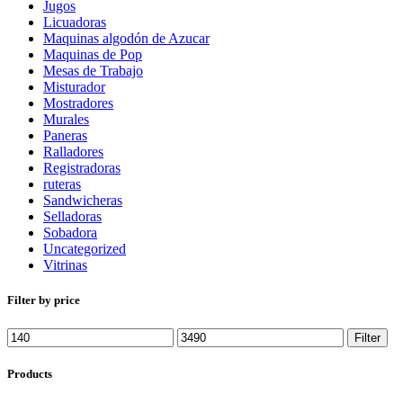
Jugos
Licuadoras
Maquinas algodón de Azucar
Maquinas de Pop
Mesas de Trabajo
Misturador
Mostradores
Murales
Paneras
Ralladores
Registradoras
ruteras
Sandwicheras
Selladoras
Sobadora
Uncategorized
Vitrinas
Filter by price
Min
Max
Filter
price
price
Products