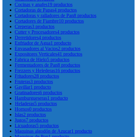
Cocinas y anafes
19 productos
Cortadoras de Papas
4 productos
Cortadoras y ralladores de Pan
8 productos
Cortadores de Fiambre
10 productos
Creperas
3 productos
Cutter y Procesadores
4 productos
Derretidores
4 productos
Enfriador de Agua
1 producto
Envasadores al Vacios
2 productos
Expositores Verticales
41 productos
Fabrica de Hielo
5 productos
Fermentadores de Pan
8 productos
Frezzers y Helederas
16 productos
Fritadores
28 productos
Fruteras
3 productos
Gavillar
1 producto
Gratinadores
6 productos
Hamburgueseras
1 producto
Heladeras
5 productos
Hornos
0 productos
Islas
2 productos
Jugos
7 productos
Licuadoras
5 productos
Maquinas algodón de Azucar
1 producto
Maquinas de Pop
1 producto