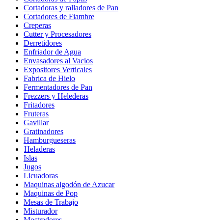
Cortadoras y ralladores de Pan
Cortadores de Fiambre
Creperas
Cutter y Procesadores
Derretidores
Enfriador de Agua
Envasadores al Vacios
Expositores Verticales
Fabrica de Hielo
Fermentadores de Pan
Frezzers y Helederas
Fritadores
Fruteras
Gavillar
Gratinadores
Hamburgueseras
Heladeras
Islas
Jugos
Licuadoras
Maquinas algodón de Azucar
Maquinas de Pop
Mesas de Trabajo
Misturador
Mostradores