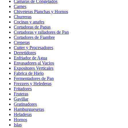
Camaras de Congelados
Carnes
Chiveteras Planchas y Hornos
Churreras
Cocinas y anafes
Cortadoras de Papas
Cortadoras y ralladores de Pan
Cortadores de Fiambre
Creperas
Cutter y Procesadores
Derretidores
Enfriador de Agua
Envasadores al Vacios
Expositores Verticales
Fabrica de Hielo
Fermentadores de Pan
Frezzers y Helederas
Fritadores
Fruteras
Gavillar
Gratinadores
Hamburgueseras
Heladeras
Hornos
Islas