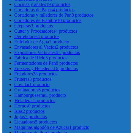
Cocinas y anafes
19 productos
Cortadoras de Papas
4 productos
Cortadoras y ralladores de Pan
8 productos
Cortadores de Fiambre
10 productos
Creperas
3 productos
Cutter y Procesadores
4 productos
Derretidores
4 productos
Enfriador de Agua
1 producto
Envasadores al Vacios
2 productos
Expositores Verticales
41 productos
Fabrica de Hielo
5 productos
Fermentadores de Pan
8 productos
Frezzers y Helederas
16 productos
Fritadores
28 productos
Fruteras
3 productos
Gavillar
1 producto
Gratinadores
6 productos
Hamburgueseras
1 producto
Heladeras
5 productos
Hornos
0 productos
Islas
2 productos
Jugos
7 productos
Licuadoras
5 productos
Maquinas algodón de Azucar
1 producto
Maquinas de Pop
1 producto