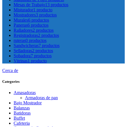
Mesas de Trabajo
13 productos
Misturador
1 producto
Mostradores
3 productos
Murales
6 productos
Paneras
6 productos
Ralladores
2 productos
Registradoras
2 productos
ruteras
0 productos
Sandwicheras
7 productos
Selladoras
2 productos
Sobadora
7 productos
Vitrinas
1 producto
Cerca de
Categories
Amasadoras
Armadoras de pan
Bajo Mostrador
Balanzas
Batidoras
Buffet
Cafeteria