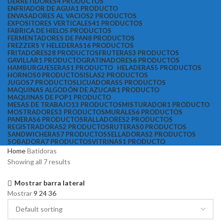
DERRETIDORES
4 PRODUCTOS
ENFRIADOR DE AGUA
1 PRODUCTO
ENVASADORES AL VACIOS
2 PRODUCTOS
EXPOSITORES VERTICALES
41 PRODUCTOS
FABRICA DE HIELO
5 PRODUCTOS
FERMENTADORES DE PAN
8 PRODUCTOS
FREZZERS Y HELEDERAS
16 PRODUCTOS
FRITADORES
28 PRODUCTOS
FRUTERAS
3 PRODUCTOS
GAVILLAR
1 PRODUCTO
GRATINADORES
6 PRODUCTOS
HAMBURGUESERAS
1 PRODUCTO
HELADERAS
5 PRODUCTOS
HORNOS
0 PRODUCTOS
ISLAS
2 PRODUCTOS
JUGOS
7 PRODUCTOS
LICUADORAS
5 PRODUCTOS
MAQUINAS ALGODÓN DE AZUCAR
1 PRODUCTO
MAQUINAS DE POP
1 PRODUCTO
MESAS DE TRABAJO
13 PRODUCTOS
MISTURADOR
1 PRODUCTO
MOSTRADORES
3 PRODUCTOS
MURALES
6 PRODUCTOS
PANERAS
6 PRODUCTOS
RALLADORES
2 PRODUCTOS
REGISTRADORAS
2 PRODUCTOS
RUTERAS
0 PRODUCTOS
SANDWICHERAS
7 PRODUCTOS
SELLADORAS
2 PRODUCTOS
SOBADORA
7 PRODUCTOS
VITRINAS
1 PRODUCTO
Home
Batidoras
Showing all 7 results
Mostrar barra lateral
Mostrar
9
24
36