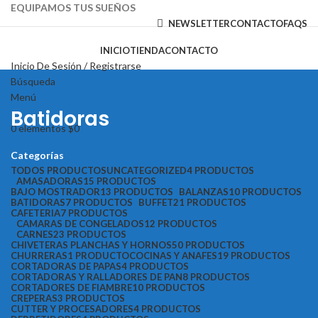
EQUIPAMOS TUS SUEÑOS
NEWSLETTER
CONTACTO
FAQS
INICIO
TIENDA
CONTACTO
Inicio De Sesión / Registrarse
Búsqueda
Menú
Batidoras
0
elementos
$
0
Categorías
TODOS
PRODUCTOS
UNCATEGORIZED
4 PRODUCTOS
AMASADORAS
15 PRODUCTOS
BAJO MOSTRADOR
13 PRODUCTOS
BALANZAS
10 PRODUCTOS
BATIDORAS
7 PRODUCTOS
BUFFET
21 PRODUCTOS
CAFETERIA
7 PRODUCTOS
CAMARAS DE CONGELADOS
12 PRODUCTOS
CARNES
23 PRODUCTOS
CHIVETERAS PLANCHAS Y HORNOS
50 PRODUCTOS
CHURRERAS
1 PRODUCTO
COCINAS Y ANAFES
19 PRODUCTOS
CORTADORAS DE PAPAS
4 PRODUCTOS
CORTADORAS Y RALLADORES DE PAN
8 PRODUCTOS
CORTADORES DE FIAMBRE
10 PRODUCTOS
CREPERAS
3 PRODUCTOS
CUTTER Y PROCESADORES
4 PRODUCTOS