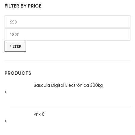
FILTER BY PRICE
Min
Max
price
price
FILTER
PRODUCTS
Bascula Digital Electrónica 300kg
Prix 6i