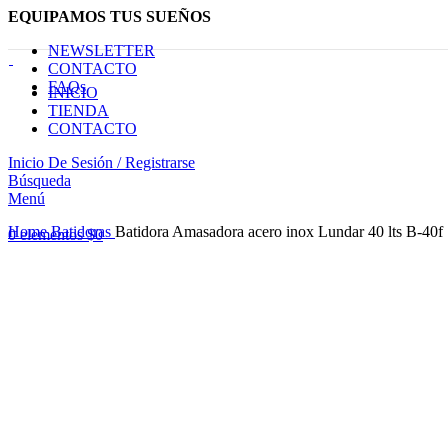
EQUIPAMOS TUS SUEÑOS
NEWSLETTER
CONTACTO
FAQs
INICIO
TIENDA
CONTACTO
Inicio De Sesión / Registrarse
Búsqueda
Menú
Haga Click para agrandar
Home
Batidoras
Batidora Amasadora acero inox Lundar 40 lts B-40f
0
elementos
$
0