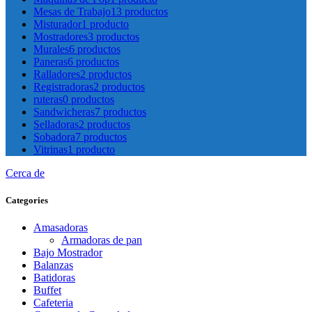
Mesas de Trabajo
13 productos
Misturador
1 producto
Mostradores
3 productos
Murales
6 productos
Paneras
6 productos
Ralladores
2 productos
Registradoras
2 productos
ruteras
0 productos
Sandwicheras
7 productos
Selladoras
2 productos
Sobadora
7 productos
Vitrinas
1 producto
Cerca de
Categories
Amasadoras
Armadoras de pan
Bajo Mostrador
Balanzas
Batidoras
Buffet
Cafeteria