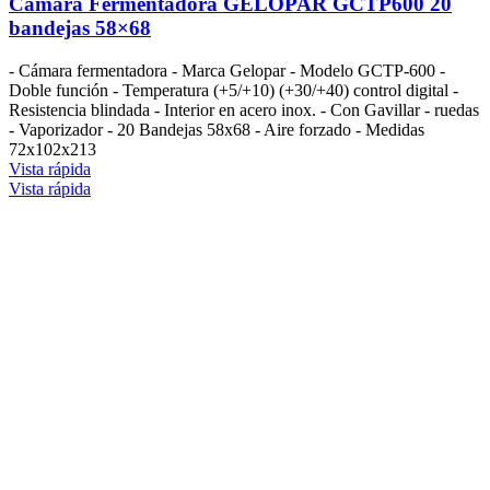
Cámara Fermentadora GELOPAR GCTP600 20
bandejas 58×68
- Cámara fermentadora - Marca Gelopar - Modelo GCTP-600 -
Doble función - Temperatura (+5/+10) (+30/+40) control digital -
Resistencia blindada - Interior en acero inox. - Con Gavillar - ruedas
- Vaporizador - 20 Bandejas 58x68 - Aire forzado - Medidas
72x102x213
Vista rápida
Vista rápida