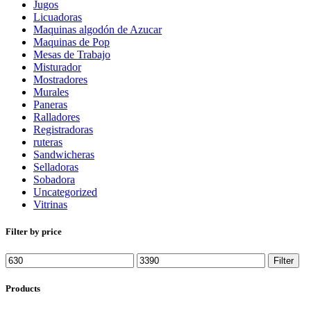
Jugos
Licuadoras
Maquinas algodón de Azucar
Maquinas de Pop
Mesas de Trabajo
Misturador
Mostradores
Murales
Paneras
Ralladores
Registradoras
ruteras
Sandwicheras
Selladoras
Sobadora
Uncategorized
Vitrinas
Filter by price
Min
Max
Filter
price
price
Products