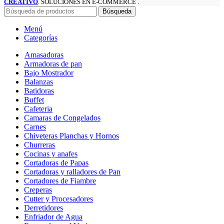
CREATIVO
. SOLUCIONES EN E-COMMERCE .
Búsqueda
Menú
Categorías
Amasadoras
Armadoras de pan
Bajo Mostrador
Balanzas
Batidoras
Buffet
Cafeteria
Camaras de Congelados
Carnes
Chiveteras Planchas y Hornos
Churreras
Cocinas y anafes
Cortadoras de Papas
Cortadoras y ralladores de Pan
Cortadores de Fiambre
Creperas
Cutter y Procesadores
Derretidores
Enfriador de Agua