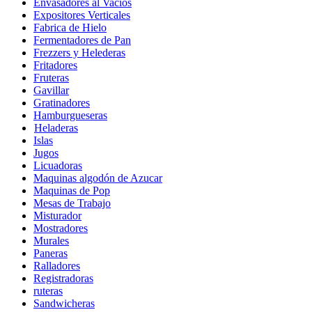
Envasadores al Vacios
Expositores Verticales
Fabrica de Hielo
Fermentadores de Pan
Frezzers y Helederas
Fritadores
Fruteras
Gavillar
Gratinadores
Hamburgueseras
Heladeras
Islas
Jugos
Licuadoras
Maquinas algodón de Azucar
Maquinas de Pop
Mesas de Trabajo
Misturador
Mostradores
Murales
Paneras
Ralladores
Registradoras
ruteras
Sandwicheras