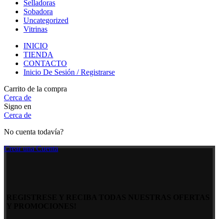
Selladoras
Sobadora
Uncategorized
Vitrinas
INICIO
TIENDA
CONTACTO
Inicio De Sesión / Registrarse
Carrito de la compra
Cerca de
Signo en
Cerca de
No cuenta todavía?
Crear una Cuenta
REGISTRESE Y RECIBA TODAS NUESTRAS OFERTAS
Y PROMOCIONES!