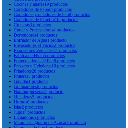
Cocinas y anafes
19 productos
Cortadoras de Papas
4 productos
Cortadoras y ralladores de Pan
8 productos
Cortadores de Fiambre
10 productos
Creperas
3 productos
Cutter y Procesadores
4 productos
Derretidores
4 productos
Enfriador de Agua
1 producto
Envasadores al Vacios
2 productos
Expositores Verticales
41 productos
Fabrica de Hielo
5 productos
Fermentadores de Pan
8 productos
Frezzers y Helederas
16 productos
Fritadores
28 productos
Fruteras
3 productos
Gavillar
1 producto
Gratinadores
6 productos
Hamburgueseras
1 producto
Heladeras
5 productos
Hornos
0 productos
Islas
2 productos
Jugos
7 productos
Licuadoras
5 productos
Maquinas algodón de Azucar
1 producto
Maquinas de Pop
1 producto