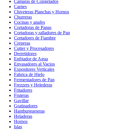
Camaras de Congelados
Carnes
Chiveteras Planchas y Hornos
Churreras
Cocinas y anafes
Cortadoras de Papas
Cortadoras y ralladores de Pan
Cortadores de Fiambre
Creperas
Cutter y Procesadores
Derretidores
Enfriador de Agua
Envasadores al Vacios
Expositores Verticales
Fabrica de Hielo
Fermentadores de Pan
Frezzers y Helederas
Fritadores
Fruteras
Gavillar
Gratinadores
Hamburgueseras
Heladeras
Hornos
Islas