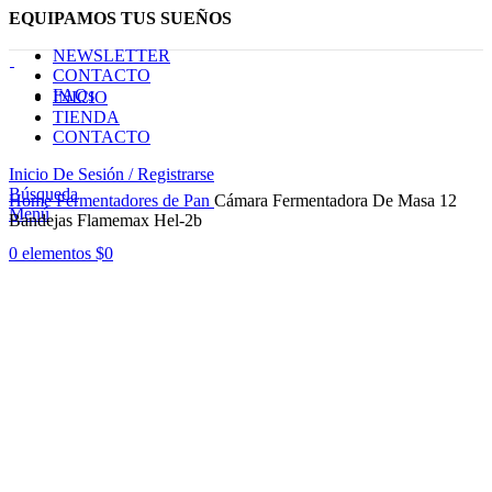
EQUIPAMOS TUS SUEÑOS
NEWSLETTER
CONTACTO
FAQs
INICIO
TIENDA
CONTACTO
Inicio De Sesión / Registrarse
Haga Click para agrandar
Búsqueda
Home
Fermentadores de Pan
Cámara Fermentadora De Masa 12
Menú
Bandejas Flamemax Hel-2b
0
elementos
$
0