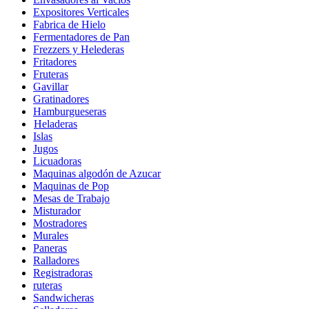
Expositores Verticales
Fabrica de Hielo
Fermentadores de Pan
Frezzers y Helederas
Fritadores
Fruteras
Gavillar
Gratinadores
Hamburgueseras
Heladeras
Islas
Jugos
Licuadoras
Maquinas algodón de Azucar
Maquinas de Pop
Mesas de Trabajo
Misturador
Mostradores
Murales
Paneras
Ralladores
Registradoras
ruteras
Sandwicheras