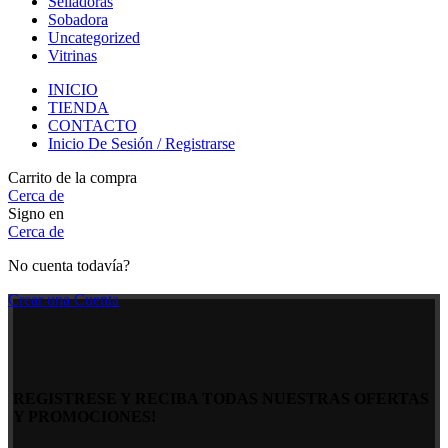
Selladoras
Sobadora
Uncategorized
Vitrinas
INICIO
TIENDA
CONTACTO
Inicio De Sesión / Registrarse
Carrito de la compra
Cerca de
Signo en
Cerca de
No cuenta todavía?
Crear una Cuenta
REGISTRESE Y RECIBA TODAS NUESTRAS OFERTAS
Y PROMOCIONES!