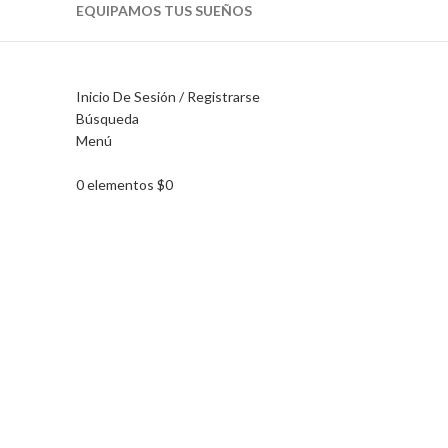
EQUIPAMOS TUS SUEÑOS
Inicio De Sesión / Registrarse
Búsqueda
Menú
Haga Click para agrandar
0
elementos
$
0