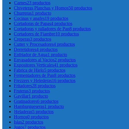
Carnes
23 productos
Chiveteras Planchas y Hornos
50 productos
Churreras
1 producto
Cocinas y anafes
19 productos
Cortadoras de Papas
4 productos
Cortadoras y ralladores de Pan
8 productos
Cortadores de Fiambre
10 productos
Creperas
3 productos
Cutter y Procesadores
4 productos
Derretidores
4 productos
Enfriador de Agua
1 producto
Envasadores al Vacios
2 productos
Expositores Verticales
41 productos
Fabrica de Hielo
5 productos
Fermentadores de Pan
8 productos
Frezzers y Helederas
16 productos
Fritadores
28 productos
Fruteras
3 productos
Gavillar
1 producto
Gratinadores
6 productos
Hamburgueseras
1 producto
Heladeras
5 productos
Hornos
0 productos
Islas
2 productos
Jugos
7 productos