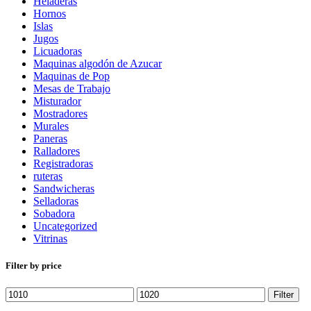
Heladeras
Hornos
Islas
Jugos
Licuadoras
Maquinas algodón de Azucar
Maquinas de Pop
Mesas de Trabajo
Misturador
Mostradores
Murales
Paneras
Ralladores
Registradoras
ruteras
Sandwicheras
Selladoras
Sobadora
Uncategorized
Vitrinas
Filter by price
Min
Max
Filter
price
price