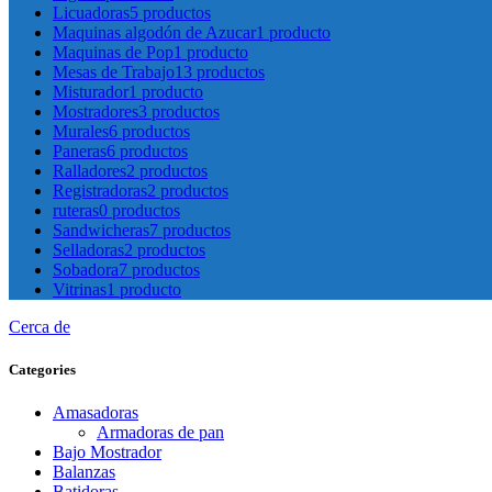
Licuadoras
5 productos
Maquinas algodón de Azucar
1 producto
Maquinas de Pop
1 producto
Mesas de Trabajo
13 productos
Misturador
1 producto
Mostradores
3 productos
Murales
6 productos
Paneras
6 productos
Ralladores
2 productos
Registradoras
2 productos
ruteras
0 productos
Sandwicheras
7 productos
Selladoras
2 productos
Sobadora
7 productos
Vitrinas
1 producto
Cerca de
Categories
Amasadoras
Armadoras de pan
Bajo Mostrador
Balanzas
Batidoras