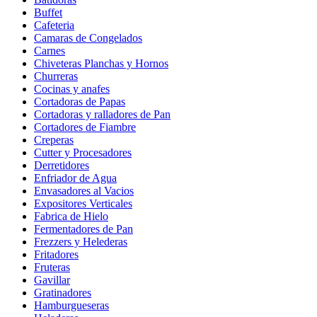
Buffet
Cafeteria
Camaras de Congelados
Carnes
Chiveteras Planchas y Hornos
Churreras
Cocinas y anafes
Cortadoras de Papas
Cortadoras y ralladores de Pan
Cortadores de Fiambre
Creperas
Cutter y Procesadores
Derretidores
Enfriador de Agua
Envasadores al Vacios
Expositores Verticales
Fabrica de Hielo
Fermentadores de Pan
Frezzers y Helederas
Fritadores
Fruteras
Gavillar
Gratinadores
Hamburgueseras