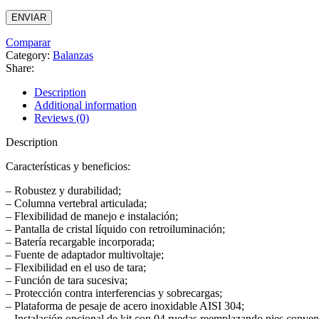
Comparar
Category:
Balanzas
Share:
Description
Additional information
Reviews (0)
Description
Características y beneficios:
– Robustez y durabilidad;
– Columna vertebral articulada;
– Flexibilidad de manejo e instalación;
– Pantalla de cristal líquido con retroiluminación;
– Batería recargable incorporada;
– Fuente de adaptador multivoltaje;
– Flexibilidad en el uso de tara;
– Función de tara sucesiva;
– Protección contra interferencias y sobrecargas;
– Plataforma de pesaje de acero inoxidable AISI 304;
– Instalación opcional de kit con 04 ruedas reemplazando pies conven