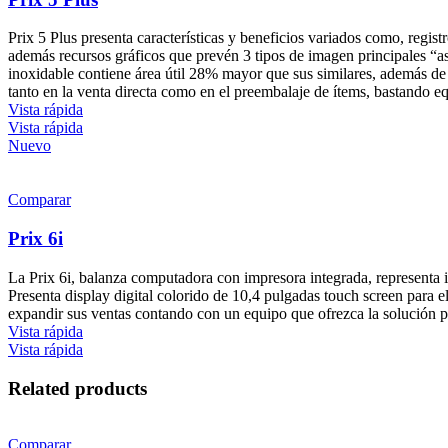
Prix 5 Plus presenta características y beneficios variados como, regis
además recursos gráficos que prevén 3 tipos de imagen principales “as
inoxidable contiene área útil 28% mayor que sus similares, además de e
tanto en la venta directa como en el preembalaje de ítems, bastando eq
Vista rápida
Vista rápida
Nuevo
Comparar
Prix 6i
La Prix 6i, balanza computadora con impresora integrada, representa 
Presenta display digital colorido de 10,4 pulgadas touch screen para e
expandir sus ventas contando con un equipo que ofrezca la solución per
Vista rápida
Vista rápida
Related products
Comparar