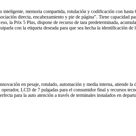
tro inteligente, memoria compartida, rotulación y codificación con hasta
ociación directa, encabezamiento y pie de página”. Tiene capacidad par
so, la Prix 5 Plus, dispone de recurso de tara predeterminada, acumulad
uiparla con la etiqueta deseada para que sea hecha la identificación de 
innovación en pesaje, rotulado, automación y media interna, atiende la
l operador, LCD de 7 pulgadas para el consumidor final y recursos tecno
fecta para la auto atención a través de terminales instalados en depart