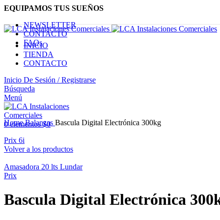
EQUIPAMOS TUS SUEÑOS
NEWSLETTER
CONTACTO
FAQs
INICIO
TIENDA
CONTACTO
Inicio De Sesión / Registrarse
Nuevo
Búsqueda
Menú
Haga Click para agrandar
Home
Balanzas
Bascula Digital Electrónica 300kg
0
elementos
$
0
Prix 6i
Volver a los productos
Amasadora 20 lts Lundar
Prix
Bascula Digital Electrónica 300