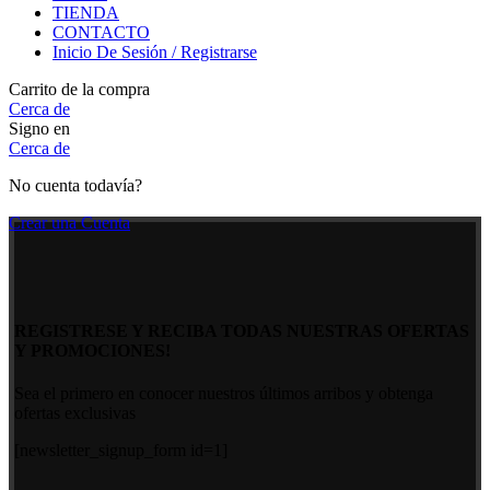
TIENDA
CONTACTO
Inicio De Sesión / Registrarse
Carrito de la compra
Cerca de
Signo en
Cerca de
No cuenta todavía?
Crear una Cuenta
REGISTRESE Y RECIBA TODAS NUESTRAS OFERTAS
Y PROMOCIONES!
Sea el primero en conocer nuestros últimos arribos y obtenga
ofertas exclusivas
[newsletter_signup_form id=1]