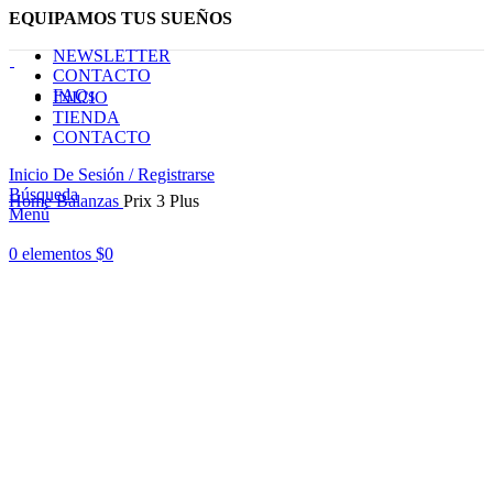
EQUIPAMOS TUS SUEÑOS
NEWSLETTER
CONTACTO
FAQs
INICIO
TIENDA
CONTACTO
Inicio De Sesión / Registrarse
Haga Click para agrandar
Búsqueda
Home
Balanzas
Prix 3 Plus
Menú
0
elementos
$
0