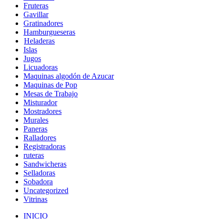
Fruteras
Gavillar
Gratinadores
Hamburgueseras
Heladeras
Islas
Jugos
Licuadoras
Maquinas algodón de Azucar
Maquinas de Pop
Mesas de Trabajo
Misturador
Mostradores
Murales
Paneras
Ralladores
Registradoras
ruteras
Sandwicheras
Selladoras
Sobadora
Uncategorized
Vitrinas
INICIO