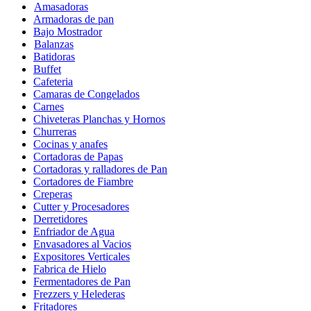
Amasadoras
Armadoras de pan
Bajo Mostrador
Balanzas
Batidoras
Buffet
Cafeteria
Camaras de Congelados
Carnes
Chiveteras Planchas y Hornos
Churreras
Cocinas y anafes
Cortadoras de Papas
Cortadoras y ralladores de Pan
Cortadores de Fiambre
Creperas
Cutter y Procesadores
Derretidores
Enfriador de Agua
Envasadores al Vacios
Expositores Verticales
Fabrica de Hielo
Fermentadores de Pan
Frezzers y Helederas
Fritadores