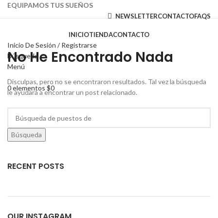
EQUIPAMOS TUS SUEÑOS
NEWSLETTER
CONTACTO
FAQS
INICIO
TIENDA
CONTACTO
Inicio De Sesión / Registrarse
No He Encontrado Nada
Búsqueda
Menú
Disculpas, pero no se encontraron resultados. Tal vez la búsqueda
0
elementos
$
0
le ayudará a encontrar un post relacionado.
Búsqueda
RECENT POSTS
OUR INSTAGRAM