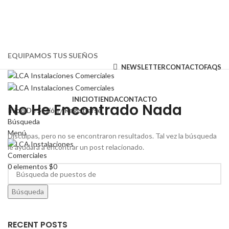
EQUIPAMOS TUS SUEÑOS
NEWSLETTER
CONTACTO
FAQS
INICIO
TIENDA
CONTACTO
No He Encontrado Nada
Inicio De Sesión / Registrarse
Búsqueda
Menú
Disculpas, pero no se encontraron resultados. Tal vez la búsqueda
le ayudará a encontrar un post relacionado.
0
elementos
$
0
Búsqueda
RECENT POSTS