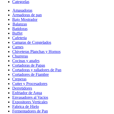
Categorías
Amasadoras
Armadoras de pan
Bajo Mostrador
Balanzas
Batidoras
Buffet
Cafeteria
Camaras de Congelados
Carnes
Chiveteras Planchas y Hornos
Churreras
Cocinas y anafes
Cortadoras de Papas
Cortadoras y ralladores de Pan
Cortadores de Fiambre
Creperas
Cutter y Procesadores
Derretidores
Enfriador de Agua
Envasadores al Vacios
Expositores Verticales
Fabrica de Hielo
Fermentadores de Pan