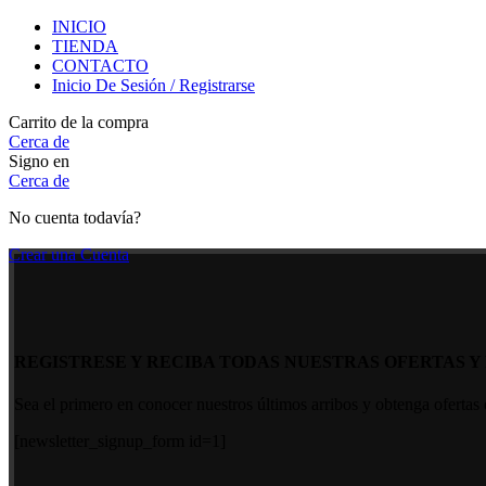
INICIO
TIENDA
CONTACTO
Inicio De Sesión / Registrarse
Carrito de la compra
Cerca de
Signo en
Cerca de
No cuenta todavía?
Crear una Cuenta
REGISTRESE Y RECIBA TODAS NUESTRAS OFERTAS Y
Sea el primero en conocer nuestros últimos arribos y obtenga ofertas 
[newsletter_signup_form id=1]