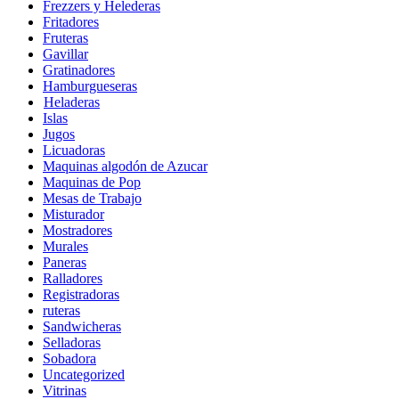
Frezzers y Helederas
Fritadores
Fruteras
Gavillar
Gratinadores
Hamburgueseras
Heladeras
Islas
Jugos
Licuadoras
Maquinas algodón de Azucar
Maquinas de Pop
Mesas de Trabajo
Misturador
Mostradores
Murales
Paneras
Ralladores
Registradoras
ruteras
Sandwicheras
Selladoras
Sobadora
Uncategorized
Vitrinas