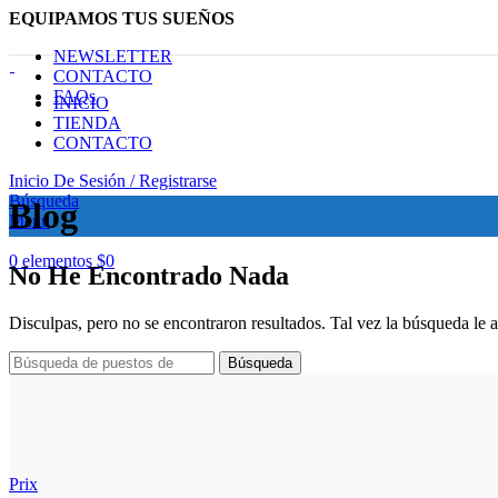
EQUIPAMOS TUS SUEÑOS
NEWSLETTER
CONTACTO
FAQs
INICIO
TIENDA
CONTACTO
Inicio De Sesión / Registrarse
Búsqueda
Blog
Menú
0
elementos
$
0
No He Encontrado Nada
Disculpas, pero no se encontraron resultados. Tal vez la búsqueda le 
Búsqueda
Prix