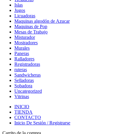
Islas
Jugos
Licuadoras
Maquinas algodón de Azucar
Maquinas de Pop
Mesas de Trabajo
Misturador
Mostradores
Murales
Paneras
Ralladores
Registradoras
ruteras
Sandwicheras
Selladoras
Sobadora
Uncategorized
Vitrinas
INICIO
TIENDA
CONTACTO
Inicio De Sesión / Registrarse
Carrito de la compra