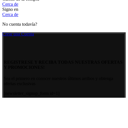
Cerca de
Signo en
Cerca de
No cuenta todavía?
Crear una Cuenta
REGISTRESE Y RECIBA TODAS NUESTRAS OFERTAS
Y PROMOCIONES!
Sea el primero en conocer nuestros últimos arribos y obtenga
ofertas exclusivas
[newsletter_signup_form id=1]
Búsqueda
Comenzar a escribir para ver los productos que usted está buscando.