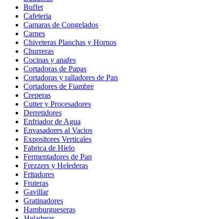
Buffet
Cafeteria
Camaras de Congelados
Carnes
Chiveteras Planchas y Hornos
Churreras
Cocinas y anafes
Cortadoras de Papas
Cortadoras y ralladores de Pan
Cortadores de Fiambre
Creperas
Cutter y Procesadores
Derretidores
Enfriador de Agua
Envasadores al Vacios
Expositores Verticales
Fabrica de Hielo
Fermentadores de Pan
Frezzers y Helederas
Fritadores
Fruteras
Gavillar
Gratinadores
Hamburgueseras
Heladeras