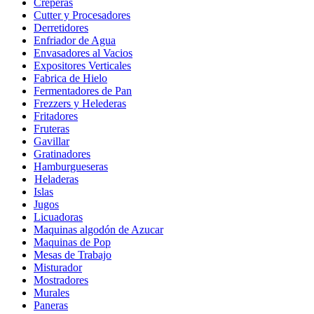
Creperas
Cutter y Procesadores
Derretidores
Enfriador de Agua
Envasadores al Vacios
Expositores Verticales
Fabrica de Hielo
Fermentadores de Pan
Frezzers y Helederas
Fritadores
Fruteras
Gavillar
Gratinadores
Hamburgueseras
Heladeras
Islas
Jugos
Licuadoras
Maquinas algodón de Azucar
Maquinas de Pop
Mesas de Trabajo
Misturador
Mostradores
Murales
Paneras