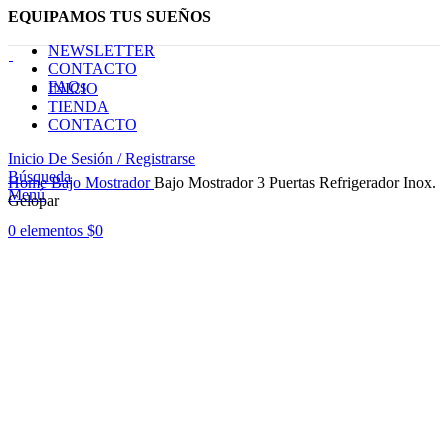
EQUIPAMOS TUS SUEÑOS
NEWSLETTER
CONTACTO
FAQs
INICIO
TIENDA
CONTACTO
Inicio De Sesión / Registrarse
Haga Click para agrandar
Búsqueda
Home
Bajo Mostrador
Bajo Mostrador 3 Puertas Refrigerador Inox.
Menú
Gelopar
0
elementos
$
0