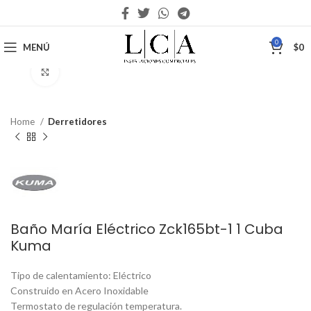
0
MENÚ
$
0
Haga Click para agrandar
Home
Derretidores
Baño María Eléctrico Zck165bt-1 1 Cuba
Kuma
Tipo de calentamiento: Eléctrico
Construido en Acero Inoxidable
Termostato de regulación temperatura.