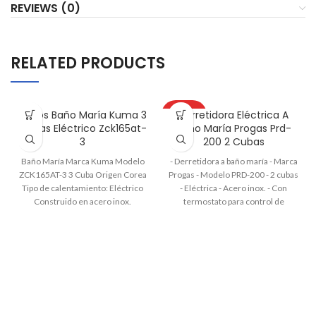
REVIEWS (0)
RELATED PRODUCTS
Baños Baño María Kuma 3
Derretidora Eléctrica A
CALIENTE
Cubas Eléctrico Zck165at-
Baño María Progas Prd-
3
200 2 Cubas
Baño María Marca Kuma Modelo
- Derretidora a baño maría - Marca
ZCK165AT-3 3 Cuba Origen Corea
Progas - Modelo PRD-200 - 2 cubas
Tipo de calentamiento: Eléctrico
- Eléctrica - Acero inox. - Con
Construido en acero inox.
termostato para control de
Termostato de regulación
temperatura
temperatura. Canilla de desagote.
Temperatura de 30º a 85º Metida
fte 58 x prof 34 x alto 25 cm.