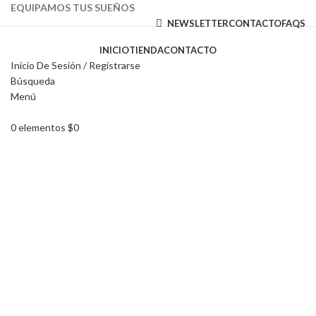
EQUIPAMOS TUS SUEÑOS
NEWSLETTER
CONTACTO
FAQS
INICIO
TIENDA
CONTACTO
Inicio De Sesión / Registrarse
Búsqueda
Menú
Haga Click para agrandar
0
elementos
$
0