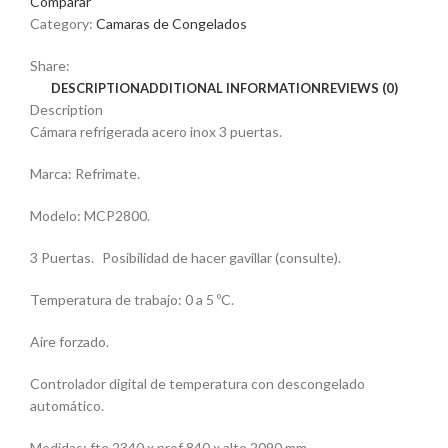
Comparar
Category:
Camaras de Congelados
Share:
DESCRIPTION
ADDITIONAL INFORMATION
REVIEWS (0)
Description
Cámara refrigerada acero inox 3 puertas.
Marca: Refrimate.
Modelo: MCP2800.
3 Puertas. Posibilidad de hacer gavillar (consulte).
Temperatura de trabajo: 0 a 5 ºC.
Aire forzado.
Controlador digital de temperatura con descongelado
automático.
Medidas: fte 2340 x prof 840 x alto 2090 mm.