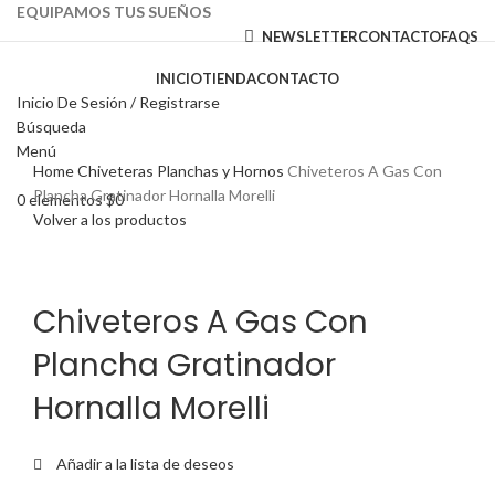
EQUIPAMOS TUS SUEÑOS
NEWSLETTER
CONTACTO
FAQS
INICIO
TIENDA
CONTACTO
Inicio De Sesión / Registrarse
Búsqueda
Haga Click para agrandar
Menú
Home
Chiveteras Planchas y Hornos
Chiveteros A Gas Con
Plancha Gratinador Hornalla Morelli
0
elementos
$
0
Volver a los productos
Chiveteros A Gas Con
Plancha Gratinador
Hornalla Morelli
Añadir a la lista de deseos