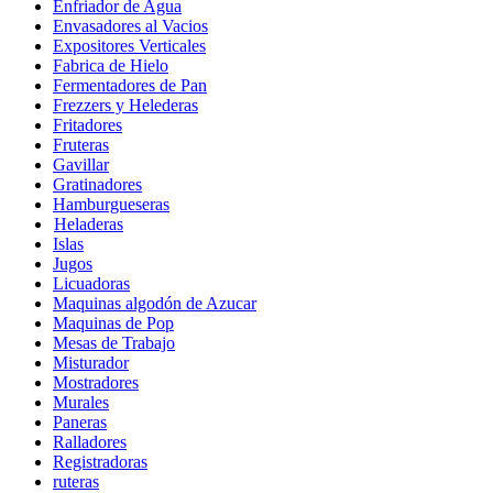
Enfriador de Agua
Envasadores al Vacios
Expositores Verticales
Fabrica de Hielo
Fermentadores de Pan
Frezzers y Helederas
Fritadores
Fruteras
Gavillar
Gratinadores
Hamburgueseras
Heladeras
Islas
Jugos
Licuadoras
Maquinas algodón de Azucar
Maquinas de Pop
Mesas de Trabajo
Misturador
Mostradores
Murales
Paneras
Ralladores
Registradoras
ruteras