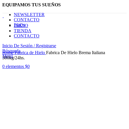
EQUIPAMOS TUS SUEÑOS
NEWSLETTER
CONTACTO
FAQs
INICIO
TIENDA
CONTACTO
Inicio De Sesión / Registrarse
Haga Click para agrandar
Búsqueda
Home
Fabrica de Hielo
Fabrica De Hielo Brema Italiana
Menú
300kg/24hs.
0
elementos
$
0