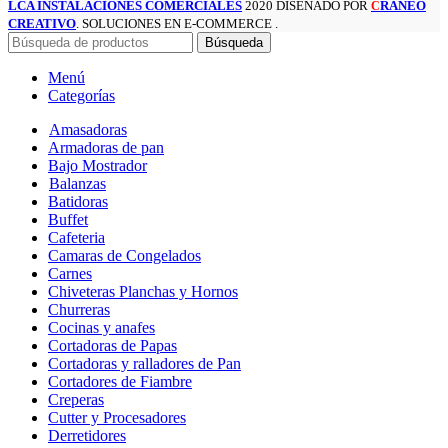
LCA INSTALACIONES COMERCIALES
2020 DISEÑADO POR
RANEO
C
CREATIVO
. SOLUCIONES EN E-COMMERCE .
Búsqueda
Menú
Categorías
Amasadoras
Armadoras de pan
Bajo Mostrador
Balanzas
Batidoras
Buffet
Cafeteria
Camaras de Congelados
Carnes
Chiveteras Planchas y Hornos
Churreras
Cocinas y anafes
Cortadoras de Papas
Cortadoras y ralladores de Pan
Cortadores de Fiambre
Creperas
Cutter y Procesadores
Derretidores