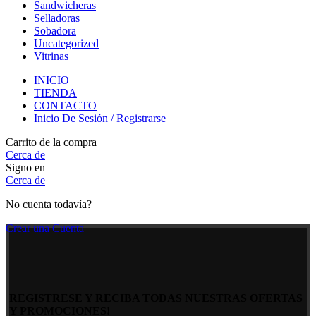
Sandwicheras
Selladoras
Sobadora
Uncategorized
Vitrinas
INICIO
TIENDA
CONTACTO
Inicio De Sesión / Registrarse
Carrito de la compra
Cerca de
Signo en
Cerca de
No cuenta todavía?
Crear una Cuenta
REGISTRESE Y RECIBA TODAS NUESTRAS OFERTAS
Y PROMOCIONES!