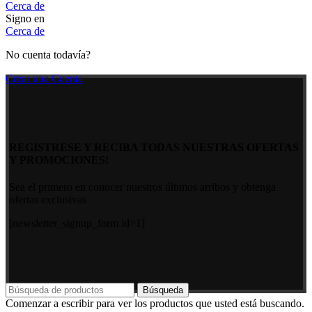
Cerca de
Signo en
Cerca de
No cuenta todavía?
Crear una Cuenta
REGISTRESE Y RECIBA TODAS NUESTRAS OFERTAS
Y PROMOCIONES!
Sea el primero en conocer nuestros últimos arribos y obtenga
ofertas exclusivas
[newsletter_signup_form id=1]
Búsqueda
Comenzar a escribir para ver los productos que usted está buscando.