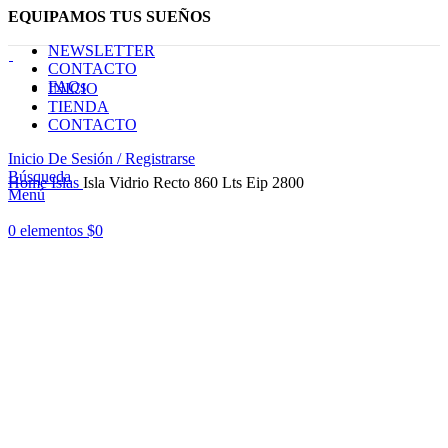
EQUIPAMOS TUS SUEÑOS
NEWSLETTER
CONTACTO
FAQs
INICIO
TIENDA
CONTACTO
Inicio De Sesión / Registrarse
Haga Click para agrandar
Búsqueda
Home
Islas
Isla Vidrio Recto 860 Lts Eip 2800
Menú
0
elementos
$
0