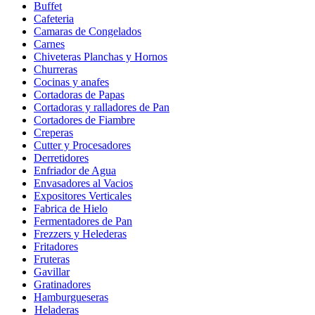
Buffet
Cafeteria
Camaras de Congelados
Carnes
Chiveteras Planchas y Hornos
Churreras
Cocinas y anafes
Cortadoras de Papas
Cortadoras y ralladores de Pan
Cortadores de Fiambre
Creperas
Cutter y Procesadores
Derretidores
Enfriador de Agua
Envasadores al Vacios
Expositores Verticales
Fabrica de Hielo
Fermentadores de Pan
Frezzers y Helederas
Fritadores
Fruteras
Gavillar
Gratinadores
Hamburgueseras
Heladeras