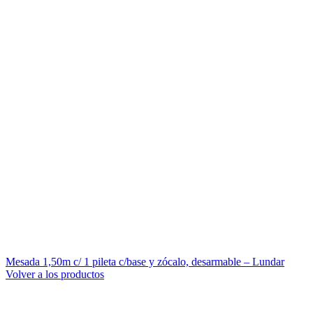
Mesada 1,50m c/ 1 pileta c/base y zócalo, desarmable – Lundar
Volver a los productos