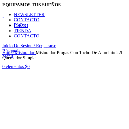
EQUIPAMOS TUS SUEÑOS
NEWSLETTER
CONTACTO
FAQs
INICIO
TIENDA
CONTACTO
Inicio De Sesión / Registrarse
Haga Click para agrandar
Búsqueda
Home
Misturador
Misturador Progas Con Tacho De Aluminio 22l
Menú
Quemador Simple
0
elementos
$
0