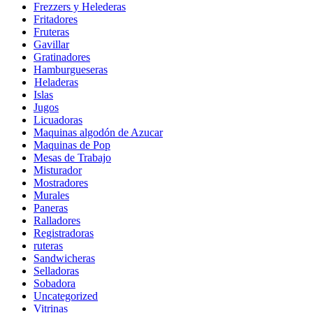
Frezzers y Helederas
Fritadores
Fruteras
Gavillar
Gratinadores
Hamburgueseras
Heladeras
Islas
Jugos
Licuadoras
Maquinas algodón de Azucar
Maquinas de Pop
Mesas de Trabajo
Misturador
Mostradores
Murales
Paneras
Ralladores
Registradoras
ruteras
Sandwicheras
Selladoras
Sobadora
Uncategorized
Vitrinas