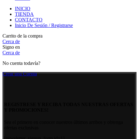
INICIO
TIENDA
CONTACTO
Inicio De Sesión / Registrarse
Carrito de la compra
Cerca de
Signo en
Cerca de
No cuenta todavía?
Crear una Cuenta
REGISTRESE Y RECIBA TODAS NUESTRAS OFERTAS
Y PROMOCIONES!
Sea el primero en conocer nuestros últimos arribos y obtenga
ofertas exclusivas
[newsletter_signup_form id=1]