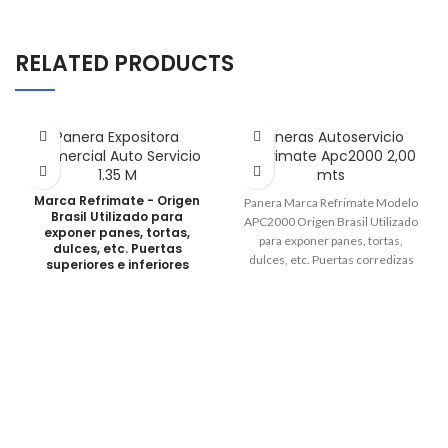
RELATED PRODUCTS
Panera Expositora
Paneras Autoservicio
Comercial Auto Servicio
Refrimate Apc2000 2,00
1.35 M
mts
Marca Refrimate - Origen
Panera Marca Refrimate Modelo
Brasil Utilizado para
APC2000 Origen Brasil Utilizado
exponer panes, tortas,
para exponer panes, tortas,
dulces, etc. Puertas
dulces, etc. Puertas corredizas
superiores e inferiores
Pies regulables Medidas Medidas:
corredizas. Iluminación
fluorescente. Pies
Fte 2.00 x prof. 0.67 x alto 1.91 m
regulables. Medidas: Fte
1.35 x prof. 0.67 x alto 1.91
mts.