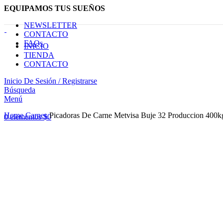
EQUIPAMOS TUS SUEÑOS
NEWSLETTER
CONTACTO
FAQs
INICIO
TIENDA
CONTACTO
Inicio De Sesión / Registrarse
Búsqueda
Menú
Haga Click para agrandar
Home
Carnes
Picadoras De Carne Metvisa Buje 32 Produccion 400k
0
elementos
$
0