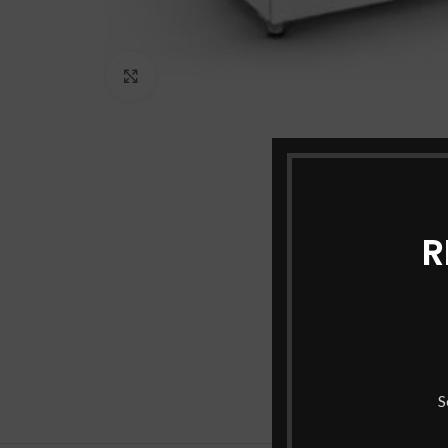
Haga Click para agrandar
R
S