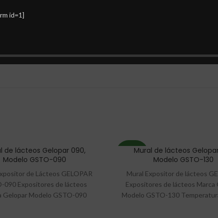
rm id=1]
ADDITIONAL INFORMATION
REVIEWS (0)
l de lácteos Gelopar 090,
Mural de lácteos Gelopar
NUEVO
Modelo GSTO-090
Modelo GSTO-130
Expositor de Lácteos GELOPAR
Mural Expositor de lácteos 
090 Expositores de lácteos
Expositores de lácteos Marca
a Gelopar Modelo GSTO-090
Modelo GSTO-130 Temperatura
atura +3 a +8 ºC Aire Forzado
º C Aire Forzado Control de te
rol de temperatura digital 4
digital 4 estantes + base Co