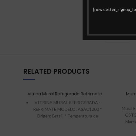
[newsletter_signup_fo
MARCA
RELATED PRODUCTS
Vitrina Mural Refrigerada Refrimate
Mura
VITRINA MURAL REFRIGERADA -
Mural 
REFRIMATE MODELO: ASAC1200 *
GSTO-
Origen: Brasil. * Temperatura de
Marc
trabajo: 3ºC a 10ºC. * Refrigeración
Temper
forzada. * Control de temperatura
Cont
digital. * Iluminación: LED * Cortina