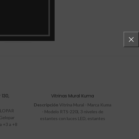
Refrimate
 130,
Vitrinas Mural Kuma
Descripción
Vitrina Mural - Marca Kuma
GELOPAR
- Modelo RTS-220L 3 niveles de
 Gelopar
estantes con luces LED, estantes
 +3 a +8
ajustables,S / placa de acero. Equipo
mperatura
Aspera Europea, compresor de alta
rtina
eficiencia Todos los cristales templados