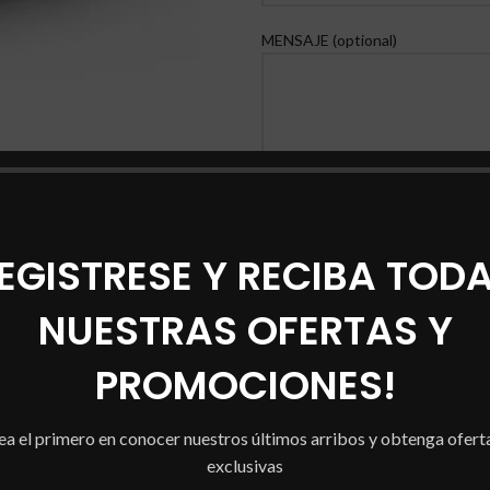
MENSAJE (optional)
EGISTRESE Y RECIBA TOD
NUESTRAS OFERTAS Y
Comparar
PROMOCIONES!
Category:
Murales
Share:
ea el primero en conocer nuestros últimos arribos y obtenga ofert
exclusivas