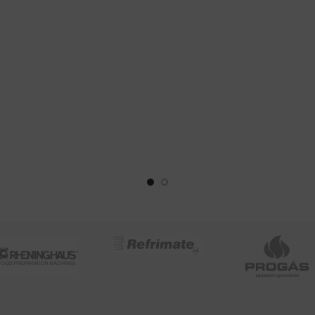
tes + base Cortina nocturna
nocturna plástica Iluminaci
 Iluminación LED interna Medidas
interna Medidas (frente x prof 
e x prof x altura) 89 x 87 x 198
129 x 87 x 198