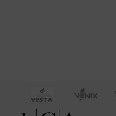
estan
nocturna plástica. * Medidas: fte. 120
plástica
x prof. 85 x alto. 189 cm.
(frent