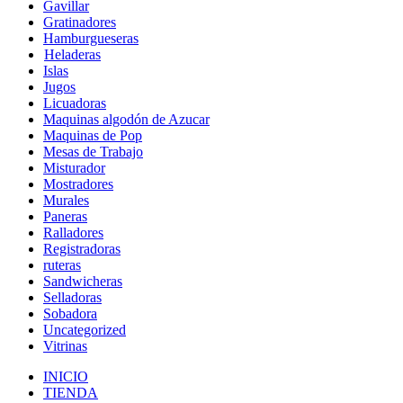
Gavillar
Gratinadores
Hamburgueseras
Heladeras
Islas
Jugos
Licuadoras
Maquinas algodón de Azucar
Maquinas de Pop
Mesas de Trabajo
Misturador
Mostradores
Murales
Paneras
Ralladores
Registradoras
ruteras
Sandwicheras
Selladoras
Sobadora
Uncategorized
Vitrinas
INICIO
TIENDA