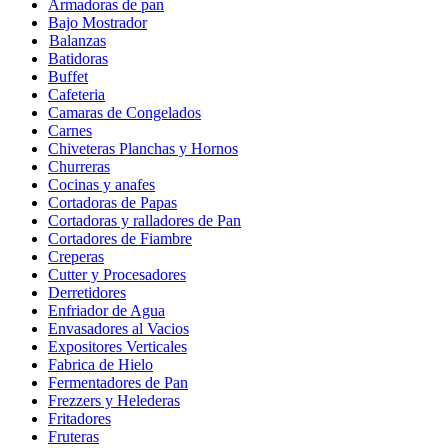
Armadoras de pan
Bajo Mostrador
Balanzas
Batidoras
Buffet
Cafeteria
Camaras de Congelados
Carnes
Chiveteras Planchas y Hornos
Churreras
Cocinas y anafes
Cortadoras de Papas
Cortadoras y ralladores de Pan
Cortadores de Fiambre
Creperas
Cutter y Procesadores
Derretidores
Enfriador de Agua
Envasadores al Vacios
Expositores Verticales
Fabrica de Hielo
Fermentadores de Pan
Frezzers y Helederas
Fritadores
Fruteras