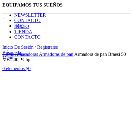
EQUIPAMOS TUS SUEÑOS
NEWSLETTER
CONTACTO
FAQs
INICIO
TIENDA
CONTACTO
Inicio De Sesión / Registrarse
Haga Click para agrandar
Búsqueda
Home
Amasadoras
Armadoras de pan
Armadora de pan Braesi 50
Menú
MB-500, ½ hp
0
elementos
$
0