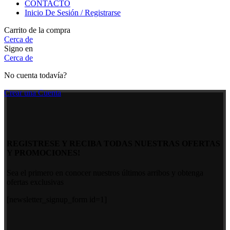
CONTACTO
Inicio De Sesión / Registrarse
Carrito de la compra
Cerca de
Signo en
Cerca de
No cuenta todavía?
Crear una Cuenta
REGISTRESE Y RECIBA TODAS NUESTRAS OFERTAS
Y PROMOCIONES!
Sea el primero en conocer nuestros últimos arribos y obtenga
ofertas exclusivas
[newsletter_signup_form id=1]