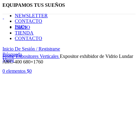
EQUIPAMOS TUS SUEÑOS
NEWSLETTER
CONTACTO
FAQs
INICIO
TIENDA
CONTACTO
Inicio De Sesión / Registrarse
Haga Click para agrandar
Búsqueda
Home
Expositores Verticales
Expositor exhibidor de Vidrio Lundar
Menú
ARC-400 680×1760
0
elementos
$
0