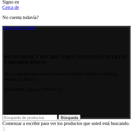
Signo en
Cerca de
No cuenta todavía?
Crear una Cuenta
REGISTRESE Y RECIBA TODAS NUESTRAS OFERTAS
Y PROMOCIONES!
Sea el primero en conocer nuestros últimos arribos y obtenga
ofertas exclusivas
[newsletter_signup_form id=1]
Búsqueda
Comenzar a escribir para ver los productos que usted está buscando.
X