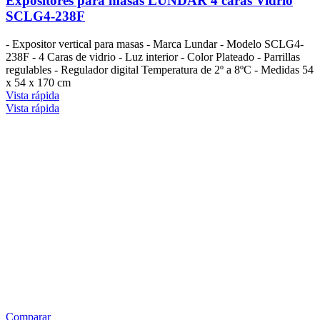
Expositores para masas LUNDAR 4 caras Vidrio
SCLG4-238F
- Expositor vertical para masas - Marca Lundar - Modelo SCLG4-
238F - 4 Caras de vidrio - Luz interior - Color Plateado - Parrillas
regulables - Regulador digital Temperatura de 2º a 8ºC - Medidas 54
x 54 x 170 cm
Vista rápida
Vista rápida
Comparar