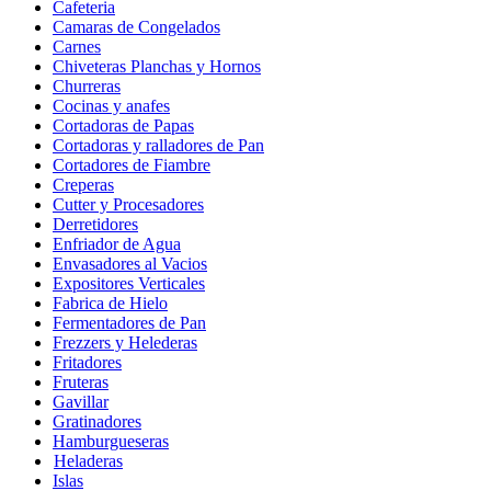
Cafeteria
Camaras de Congelados
Carnes
Chiveteras Planchas y Hornos
Churreras
Cocinas y anafes
Cortadoras de Papas
Cortadoras y ralladores de Pan
Cortadores de Fiambre
Creperas
Cutter y Procesadores
Derretidores
Enfriador de Agua
Envasadores al Vacios
Expositores Verticales
Fabrica de Hielo
Fermentadores de Pan
Frezzers y Helederas
Fritadores
Fruteras
Gavillar
Gratinadores
Hamburgueseras
Heladeras
Islas