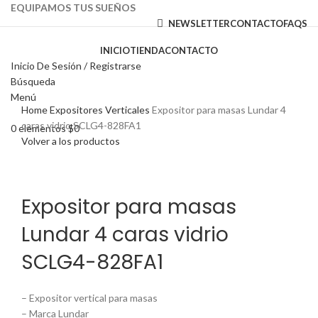
EQUIPAMOS TUS SUEÑOS
NEWSLETTER
CONTACTO
FAQS
INICIO
TIENDA
CONTACTO
Inicio De Sesión / Registrarse
Búsqueda
Haga Click para agrandar
Menú
Home
Expositores Verticales
Expositor para masas Lundar 4
caras vidrio SCLG4-828FA1
0
elementos
$
0
Volver a los productos
Expositor para masas
Lundar 4 caras vidrio
SCLG4-828FA1
– Expositor vertical para masas
– Marca Lundar