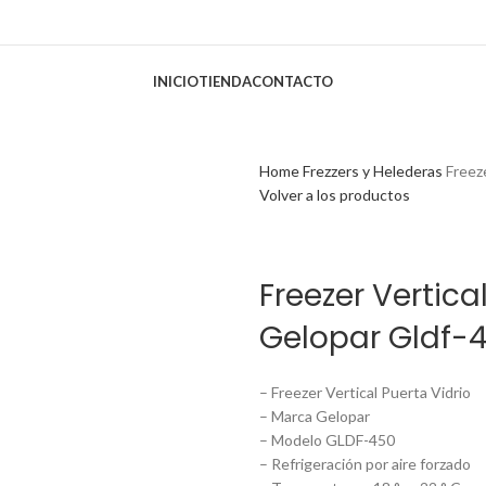
INICIO
TIENDA
CONTACTO
Home
Frezzers y Helederas
Freez
Volver a los productos
Freezer Vertica
Gelopar Gldf-
– Freezer Vertical Puerta Vidrio
– Marca Gelopar
– Modelo GLDF-450
– Refrigeración por aire forzado