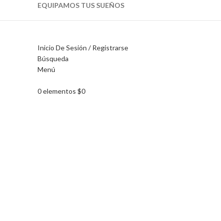
EQUIPAMOS TUS SUEÑOS
Inicio De Sesión / Registrarse
Búsqueda
Menú
Haga Click para agrandar
0
elementos
$
0