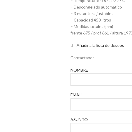
– Temperatura: -18 ° a -22 ° C
– Descongelado automático
– 3 estantes ajustables
– Capacidad 450 litros
– Medidas totales (mm)
frente 675 / prof 661 / altura 197
Añadir a la lista de deseos
Contactanos
NOMBRE
EMAIL
ASUNTO