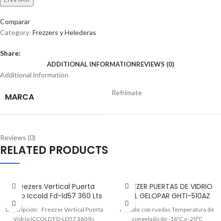
Comparar
Category:
Frezzers y Helederas
Share:
ADDITIONAL INFORMATION
REVIEWS (0)
Additional information
Refrimate
MARCA
Reviews (0)
RELATED PRODUCTS
Freezers Vertical Puerta
FREEZER PUERTAS DE VIDRIO
Vidrio Iccold Fd-ld57 360 Lts
510L GELOPAR GHTI-510AZ
Descripción: Freezer Vertical Puerta
Mueble con ruedas Temperatura de
Vidrio ICCOLD FD-LD57 360 lts
congelado de -16ºC a -20ºC