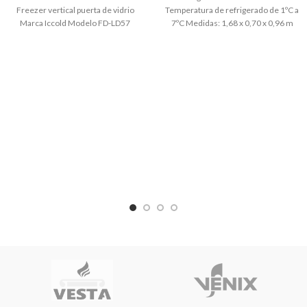
Freezer vertical puerta de vidrio
Temperatura de refrigerado de 1ºC a
Marca Iccold Modelo FD-LD57
7ºC Medidas: 1,68 x 0,70 x 0,96 m
Capacidad 360 lts Medidas ancho 67
altura Cantidad de tapas: 2 puertas de
x prof. 70 altura 198 cm Temperatura
vidrio curvo corredizas Doble Acción
interior: -18 a -25 Descongelación
= Freezer / Heladera Sin Canastos
digital Tipo: Descongelante
Ruedas Cañería de cobre
automático Refrigerante: R404a /
R290a.