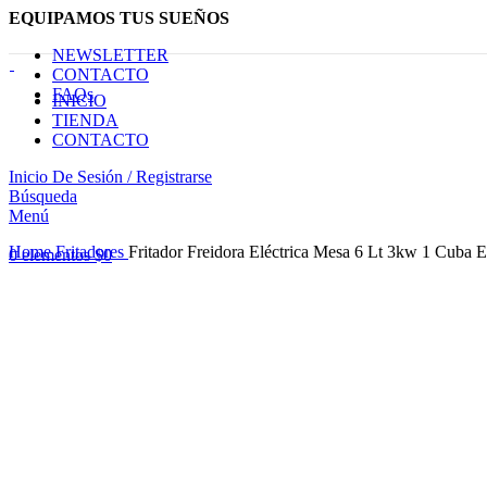
EQUIPAMOS TUS SUEÑOS
NEWSLETTER
CONTACTO
FAQs
INICIO
TIENDA
CONTACTO
Inicio De Sesión / Registrarse
Búsqueda
Menú
Haga Click para agrandar
Home
Fritadores
Fritador Freidora Eléctrica Mesa 6 Lt 3kw 1 Cuba 
0
elementos
$
0