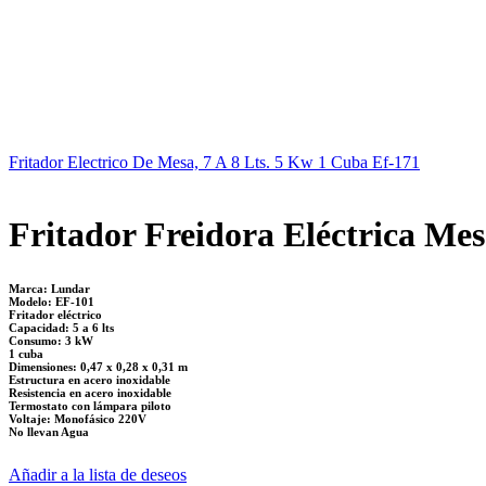
Fritador Electrico De Mesa, 7 A 8 Lts. 5 Kw 1 Cuba Ef-171
Fritador Freidora Eléctrica Me
Marca: Lundar
Modelo: EF-101
Fritador eléctrico
Capacidad: 5 a 6 lts
Consumo: 3 kW
1 cuba
Dimensiones: 0,47 x 0,28 x 0,31 m
Estructura en acero inoxidable
Resistencia en acero inoxidable
Termostato con lámpara piloto
Voltaje: Monofásico 220V
No llevan Agua
Añadir a la lista de deseos