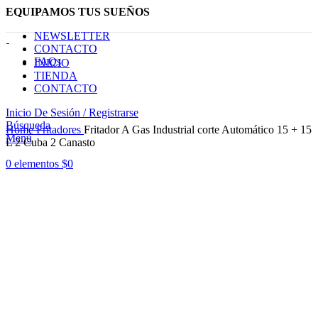
EQUIPAMOS TUS SUEÑOS
NEWSLETTER
CONTACTO
FAQs
INICIO
TIENDA
CONTACTO
Inicio De Sesión / Registrarse
Haga Click para agrandar
Búsqueda
Home
Fritadores
Fritador A Gas Industrial corte Automático 15 + 15
Menú
L 2 Cuba 2 Canasto
0
elementos
$
0