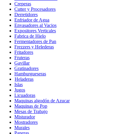
Creperas
Cutter y Procesadores
Derretidores
Enfriador de Agua
Envasadores al Vacios
Expositores Verticales
Fabrica de Hielo
Fermentadores de Pan
Frezzers y Helederas
Fritadores
Fruteras
Gavillar
Gratinadores
Hamburgueseras
Heladeras
Islas
Jugos
Licuadoras
Maquinas algodón de Azucar
Maquinas de Pop
Mesas de Trabajo
Misturador
Mostradores
Murales
Paneras