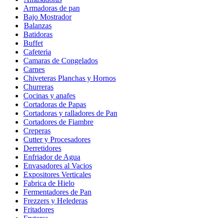
Armadoras de pan
Bajo Mostrador
Balanzas
Batidoras
Buffet
Cafeteria
Camaras de Congelados
Carnes
Chiveteras Planchas y Hornos
Churreras
Cocinas y anafes
Cortadoras de Papas
Cortadoras y ralladores de Pan
Cortadores de Fiambre
Creperas
Cutter y Procesadores
Derretidores
Enfriador de Agua
Envasadores al Vacios
Expositores Verticales
Fabrica de Hielo
Fermentadores de Pan
Frezzers y Helederas
Fritadores