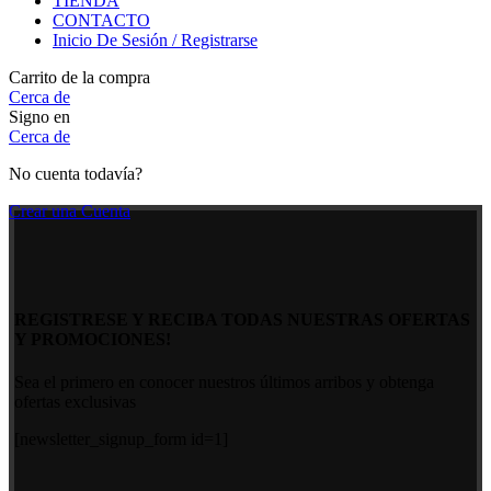
TIENDA
CONTACTO
Inicio De Sesión / Registrarse
Carrito de la compra
Cerca de
Signo en
Cerca de
No cuenta todavía?
Crear una Cuenta
REGISTRESE Y RECIBA TODAS NUESTRAS OFERTAS
Y PROMOCIONES!
Sea el primero en conocer nuestros últimos arribos y obtenga
ofertas exclusivas
[newsletter_signup_form id=1]