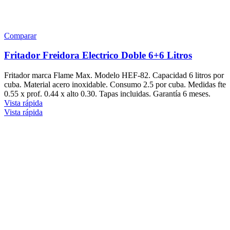
Comparar
Fritador Freidora Electrico Doble 6+6 Litros
Fritador marca Flame Max. Modelo HEF-82. Capacidad 6 litros por
cuba. Material acero inoxidable. Consumo 2.5 por cuba. Medidas fte
0.55 x prof. 0.44 x alto 0.30. Tapas incluidas. Garantía 6 meses.
Vista rápida
Vista rápida