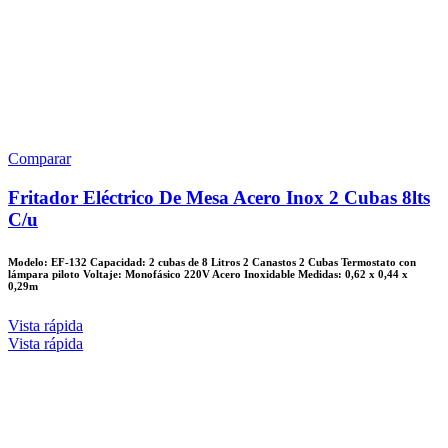
Comparar
Fritador Eléctrico De Mesa Acero Inox 2 Cubas 8lts
C/u
Modelo: EF-132 Capacidad: 2 cubas de 8 Litros 2 Canastos 2 Cubas Termostato con
lámpara piloto Voltaje: Monofásico 220V Acero Inoxidable Medidas: 0,62 x 0,44 x
0,29m
Vista rápida
Vista rápida