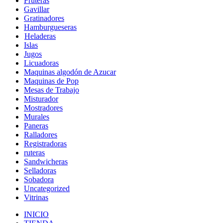
Fruteras
Gavillar
Gratinadores
Hamburgueseras
Heladeras
Islas
Jugos
Licuadoras
Maquinas algodón de Azucar
Maquinas de Pop
Mesas de Trabajo
Misturador
Mostradores
Murales
Paneras
Ralladores
Registradoras
ruteras
Sandwicheras
Selladoras
Sobadora
Uncategorized
Vitrinas
INICIO