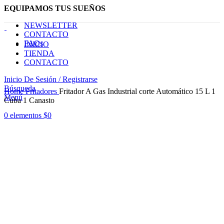
EQUIPAMOS TUS SUEÑOS
NEWSLETTER
CONTACTO
FAQs
INICIO
TIENDA
CONTACTO
Inicio De Sesión / Registrarse
Haga Click para agrandar
Búsqueda
Home
Fritadores
Fritador A Gas Industrial corte Automático 15 L 1
Menú
Cuba 1 Canasto
0
elementos
$
0