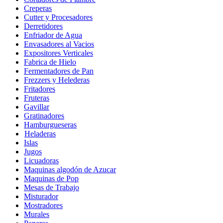
Creperas
Cutter y Procesadores
Derretidores
Enfriador de Agua
Envasadores al Vacios
Expositores Verticales
Fabrica de Hielo
Fermentadores de Pan
Frezzers y Helederas
Fritadores
Fruteras
Gavillar
Gratinadores
Hamburgueseras
Heladeras
Islas
Jugos
Licuadoras
Maquinas algodón de Azucar
Maquinas de Pop
Mesas de Trabajo
Misturador
Mostradores
Murales