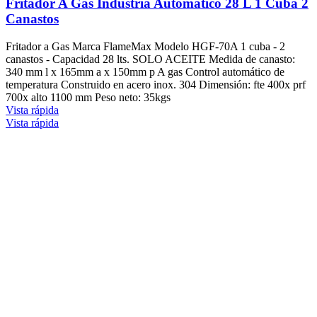
Fritador A Gas Industria Automático 28 L 1 Cuba 2
Canastos
Fritador a Gas Marca FlameMax Modelo HGF-70A 1 cuba - 2
canastos - Capacidad 28 lts. SOLO ACEITE Medida de canasto:
340 mm l x 165mm a x 150mm p A gas Control automático de
temperatura Construido en acero inox. 304 Dimensión: fte 400x prf
700x alto 1100 mm Peso neto: 35kgs
Vista rápida
Vista rápida