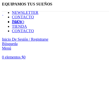
EQUIPAMOS TUS SUEÑOS
NEWSLETTER
CONTACTO
FAQs
INICIO
TIENDA
CONTACTO
Inicio De Sesión / Registrarse
Búsqueda
Menú
Haga Click para agrandar
0
elementos
$
0