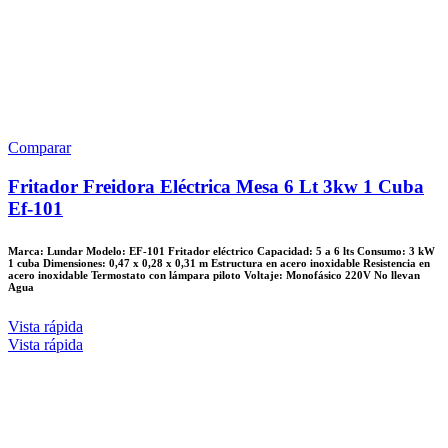
Comparar
Fritador Freidora Eléctrica Mesa 6 Lt 3kw 1 Cuba
Ef-101
Marca: Lundar Modelo: EF-101 Fritador eléctrico Capacidad: 5 a 6 lts Consumo: 3 kW
1 cuba Dimensiones: 0,47 x 0,28 x 0,31 m Estructura en acero inoxidable Resistencia en
acero inoxidable Termostato con lámpara piloto Voltaje: Monofásico 220V No llevan
Agua
Vista rápida
Vista rápida