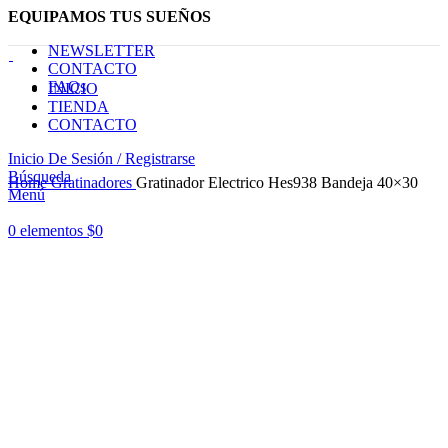
EQUIPAMOS TUS SUEÑOS
NEWSLETTER
CONTACTO
FAQs
INICIO
TIENDA
CONTACTO
Inicio De Sesión / Registrarse
Haga Click para agrandar
Búsqueda
Home
Gratinadores
Gratinador Electrico Hes938 Bandeja 40×30
Menú
0
elementos
$
0