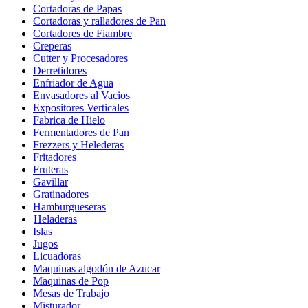
Cortadoras de Papas
Cortadoras y ralladores de Pan
Cortadores de Fiambre
Creperas
Cutter y Procesadores
Derretidores
Enfriador de Agua
Envasadores al Vacios
Expositores Verticales
Fabrica de Hielo
Fermentadores de Pan
Frezzers y Helederas
Fritadores
Fruteras
Gavillar
Gratinadores
Hamburgueseras
Heladeras
Islas
Jugos
Licuadoras
Maquinas algodón de Azucar
Maquinas de Pop
Mesas de Trabajo
Misturador