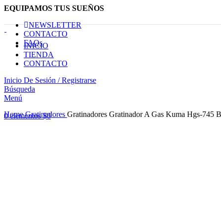
EQUIPAMOS TUS SUEÑOS
NEWSLETTER
CONTACTO
FAQs
INICIO
TIENDA
CONTACTO
Inicio De Sesión / Registrarse
Búsqueda
Menú
Haga Click para agrandar
Home
Gratinadores
Gratinadores Gratinador A Gas Kuma Hgs-745 
0
elementos
$
0