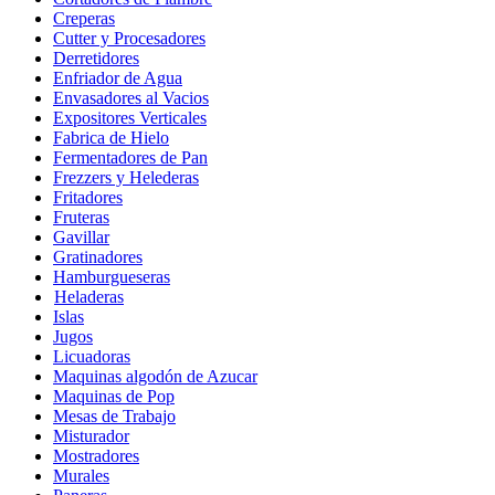
Creperas
Cutter y Procesadores
Derretidores
Enfriador de Agua
Envasadores al Vacios
Expositores Verticales
Fabrica de Hielo
Fermentadores de Pan
Frezzers y Helederas
Fritadores
Fruteras
Gavillar
Gratinadores
Hamburgueseras
Heladeras
Islas
Jugos
Licuadoras
Maquinas algodón de Azucar
Maquinas de Pop
Mesas de Trabajo
Misturador
Mostradores
Murales