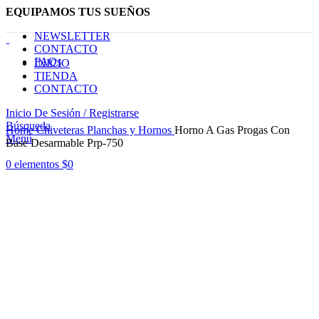
EQUIPAMOS TUS SUEÑOS
NEWSLETTER
CONTACTO
FAQs
INICIO
TIENDA
CONTACTO
Inicio De Sesión / Registrarse
Haga Click para agrandar
Búsqueda
Home
Chiveteras Planchas y Hornos
Horno A Gas Progas Con
Menú
Base Desarmable Prp-750
0
elementos
$
0