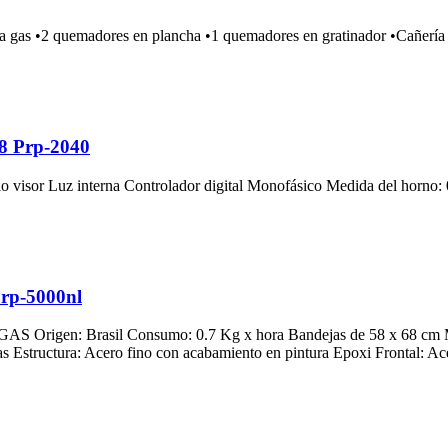
quemadores en plancha •1 quemadores en gratinador •Cañería de
68 Prp-2040
visor Luz interna Controlador digital Monofásico Medida del horno: 0
Prp-5000nl
gen: Brasil Consumo: 0.7 Kg x hora Bandejas de 58 x 68 cm Medi
das Estructura: Acero fino con acabamiento en pintura Epoxi Frontal: Ac