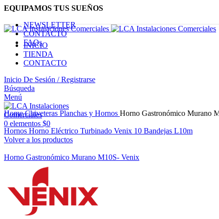
EQUIPAMOS TUS SUEÑOS
NEWSLETTER
CONTACTO
FAQs
INICIO
TIENDA
CONTACTO
Inicio De Sesión / Registrarse
Búsqueda
Menú
Haga Click para agrandar
Home
Chiveteras Planchas y Hornos
Horno Gastronómico Murano M
0
elementos
$
0
Hornos Horno Eléctrico Turbinado Venix 10 Bandejas L10m
Volver a los productos
Horno Gastronómico Murano M10S- Venix