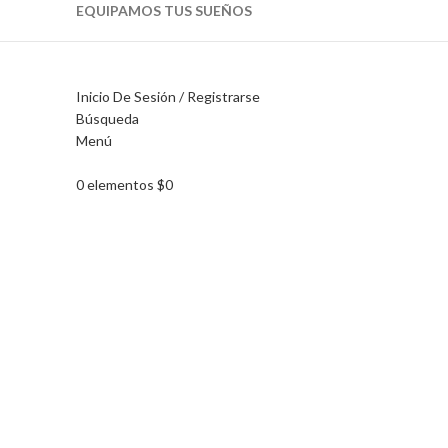
EQUIPAMOS TUS SUEÑOS
Inicio De Sesión / Registrarse
Búsqueda
Menú
Haga Click para agrandar
0
elementos
$
0