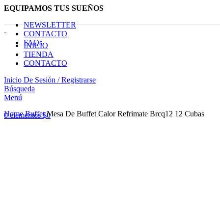
EQUIPAMOS TUS SUEÑOS
NEWSLETTER
CONTACTO
FAQs
INICIO
TIENDA
CONTACTO
Inicio De Sesión / Registrarse
Búsqueda
Menú
Haga Click para agrandar
Home
Buffet
Mesa De Buffet Calor Refrimate Brcq12 12 Cubas
0
elementos
$
0