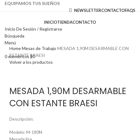
EQUIPAMOS TUS SUEÑOS
NEWSLETTER
CONTACTO
FAQS
INICIO
TIENDA
CONTACTO
Inicio De Sesión / Registrarse
Búsqueda
Haga Click para agrandar
Menú
Home
Mesas de Trabajo
MESADA 1,90M DESARMABLE CON
ESTANTE BRAESI
0
elementos
$
0
Volver a los productos
MESADA 1,90M DESARMABLE
CON ESTANTE BRAESI
Descripción:
Modelo: M-180N
Mesada lisa