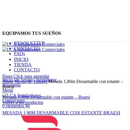
EQUIPAMOS TUS SUEÑOS
NEWSLETTER
CONTACTO
FAQs
INICIO
TIENDA
CONTACTO
Haga Click para agrandar
Inicio De Sesión / Registrarse
Home
Mesas de Trabajo
Mesada 1,80m Desarmable con estante –
Búsqueda
Braesi
Menú
Mesada 1,60m Desarmable con estante – Braesi
Volver a los productos
0
elementos
$
0
MESADA 1,90M DESARMABLE CON ESTANTE BRAESI