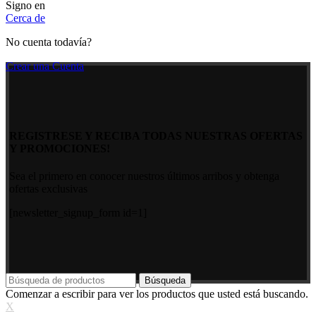
Signo en
Cerca de
No cuenta todavía?
Crear una Cuenta
REGISTRESE Y RECIBA TODAS NUESTRAS OFERTAS
Y PROMOCIONES!
Sea el primero en conocer nuestros últimos arribos y obtenga
ofertas exclusivas
[newsletter_signup_form id=1]
Búsqueda
Comenzar a escribir para ver los productos que usted está buscando.
X