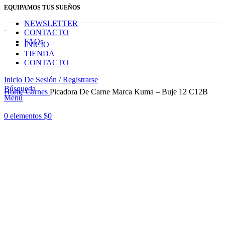
EQUIPAMOS TUS SUEÑOS
NEWSLETTER
CONTACTO
FAQs
INICIO
TIENDA
CONTACTO
Inicio De Sesión / Registrarse
Haga Click para agrandar
Búsqueda
Home
Carnes
Picadora De Carne Marca Kuma – Buje 12 C12B
Menú
0
elementos
$
0