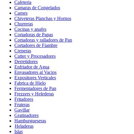
Cafeteria
Camaras de Congelados
Carnes
Chiveteras Planchas y Hornos
Churreras
Cocinas y anafes
Cortadoras de Papas
Cortadoras y ralladores de Pan
Cortadores de Fiambre
Creperas
Cutter y Procesadores
Derretidores
Enfriador de Agua
Envasadores al Vacios
Expositores Verticales
Fabrica de Hielo
Fermentadores de Pan
Frezzers y Helederas
Fritadores
Fruteras
Gavillar
Gratinadores
Hamburgueseras
Heladeras
Islas