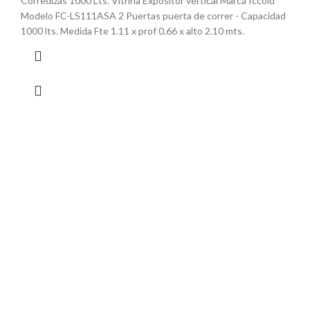
Corredizas 1000 Lts. Vitrina Expositor vertical Marca Iccold
Modelo FC-LS111ASA 2 Puertas puerta de correr - Capacidad
1000 lts. Medida Fte 1.11 x prof 0.66 x alto 2.10 mts.