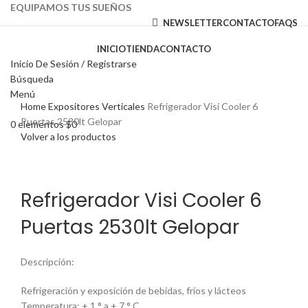
EQUIPAMOS TUS SUEÑOS
NEWSLETTER
CONTACTO
FAQS
INICIO
TIENDA
CONTACTO
Inicio De Sesión / Registrarse
Búsqueda
Haga Click para agrandar
Menú
Home
Expositores Verticales
Refrigerador Visi Cooler 6
Puertas 2530lt Gelopar
0
elementos
$
0
Volver a los productos
Refrigerador Visi Cooler 6
Puertas 2530lt Gelopar
Descripción:
Refrigeración y exposición de bebidas, fríos y lácteos
Temperatura: + 1 ° a + 7 ° C