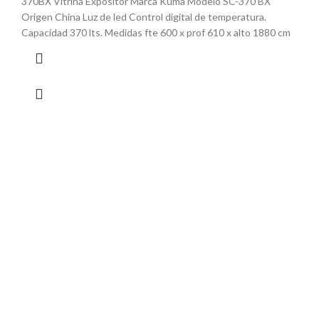
370BX Vitrina Expositor Marca Kuma Modelo SC-370 BX
Origen China Luz de led Control digital de temperatura.
Capacidad 370 lts. Medidas fte 600 x prof 610 x alto 1880 cm