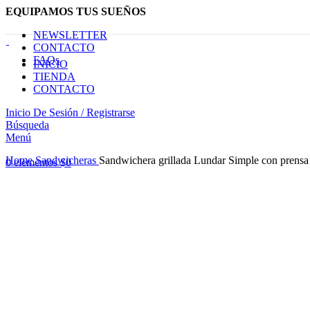
EQUIPAMOS TUS SUEÑOS
NEWSLETTER
CONTACTO
FAQs
INICIO
TIENDA
CONTACTO
Inicio De Sesión / Registrarse
Búsqueda
Menú
Haga Click para agrandar
Home
Sandwicheras
Sandwichera grillada Lundar Simple con prensa
0
elementos
$
0