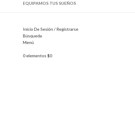
EQUIPAMOS TUS SUEÑOS
Inicio De Sesión / Registrarse
Búsqueda
Menú
Haga Click para agrandar
0
elementos
$
0