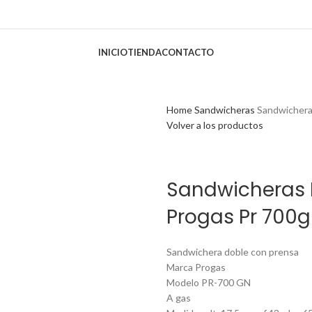
INICIO
TIENDA
CONTACTO
Home
Sandwicheras
Sandwichera
Volver a los productos
Sandwicheras 
Progas Pr 700g
Sandwichera doble con prensa
Marca Progas
Modelo PR-700 GN
A gas