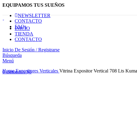
EQUIPAMOS TUS SUEÑOS
NEWSLETTER
CONTACTO
FAQs
INICIO
TIENDA
CONTACTO
Inicio De Sesión / Registrarse
Búsqueda
Menú
Haga Click para agrandar
Home
Expositores Verticales
Vitrina Expositor Vertical 708 Lts Kum
0
elementos
$
0