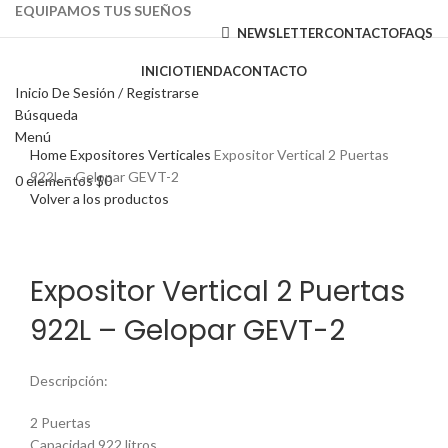
EQUIPAMOS TUS SUEÑOS
NEWSLETTER
CONTACTO
FAQS
INICIO
TIENDA
CONTACTO
Inicio De Sesión / Registrarse
Búsqueda
Haga Click para agrandar
Menú
Home
Expositores Verticales
Expositor Vertical 2 Puertas
922L – Gelopar GEVT-2
0
elementos
$
0
Volver a los productos
Expositor Vertical 2 Puertas
922L – Gelopar GEVT-2
Descripción:
2 Puertas
Capacidad 922 litros