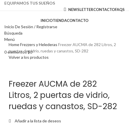
EQUIPAMOS TUS SUEÑOS
NEWSLETTER
CONTACTO
FAQS
INICIO
TIENDA
CONTACTO
Inicio De Sesión / Registrarse
Búsqueda
Haga Click para agrandar
Menú
Home
Frezzers y Helederas
Freezer AUCMA de 282 Litros, 2
puertas de vidrio, ruedas y canastos, SD-282
0
elementos
$
0
Volver a los productos
Freezer AUCMA de 282
Litros, 2 puertas de vidrio,
ruedas y canastos, SD-282
Añadir a la lista de deseos