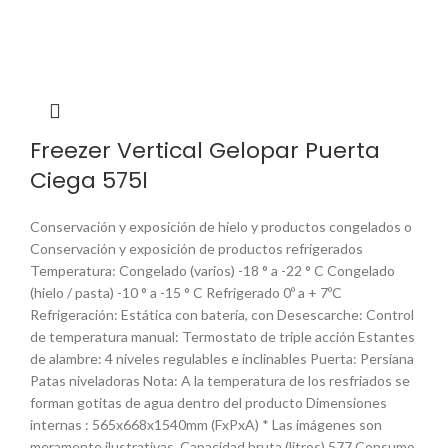
Freezer Vertical Gelopar Puerta
Ciega 575l
Conservación y exposición de hielo y productos congelados o
Conservación y exposición de productos refrigerados
Temperatura: Congelado (varios) -18 ° a -22 ° C Congelado
(hielo / pasta) -10 ° a -15 ° C Refrigerado 0º a + 7ºC
Refrigeración: Estática con batería, con Desescarche: Control
de temperatura manual: Termostato de triple acción Estantes
de alambre: 4 niveles regulables e inclinables Puerta: Persiana
Patas niveladoras Nota: A la temperatura de los resfriados se
forman gotitas de agua dentro del producto Dimensiones
internas : 565x668x1540mm (FxPxA) * Las imágenes son
meramente ilustrativas. Capacidad bruta (litros) 577 Consumo