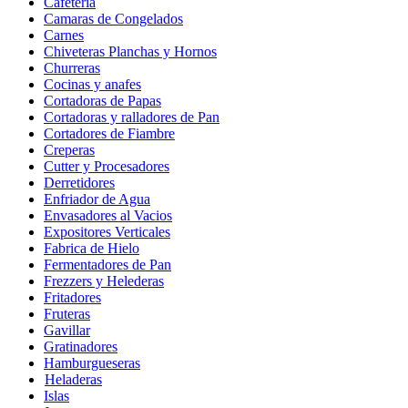
Cafeteria
Camaras de Congelados
Carnes
Chiveteras Planchas y Hornos
Churreras
Cocinas y anafes
Cortadoras de Papas
Cortadoras y ralladores de Pan
Cortadores de Fiambre
Creperas
Cutter y Procesadores
Derretidores
Enfriador de Agua
Envasadores al Vacios
Expositores Verticales
Fabrica de Hielo
Fermentadores de Pan
Frezzers y Helederas
Fritadores
Fruteras
Gavillar
Gratinadores
Hamburgueseras
Heladeras
Islas