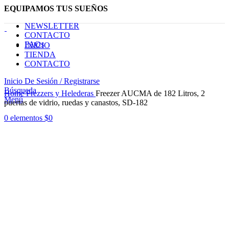
EQUIPAMOS TUS SUEÑOS
NEWSLETTER
CONTACTO
FAQs
INICIO
TIENDA
CONTACTO
Inicio De Sesión / Registrarse
Haga Click para agrandar
Búsqueda
Home
Frezzers y Helederas
Freezer AUCMA de 182 Litros, 2
Menú
puertas de vidrio, ruedas y canastos, SD-182
0
elementos
$
0